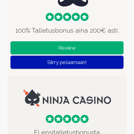
100% Talletusbonus aina 200€ asti.
Review
Siirry pelaamaan!
Ei ensitalletusbonusta