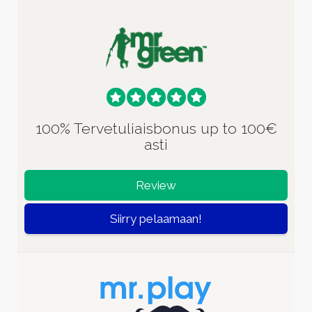
100% Tervetuliaisbonus up to 100€
asti
Review
Siirry pelaamaan!