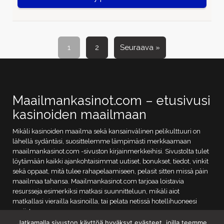
1
2
Seuraava »
Maailmankasinot.com – etusivusi
kasinoiden maailmaan
Mikäli kasinoiden maailma sekä kansainvälinen pelikulttuuri on
lähellä sydäntäsi, suosittelemme lämpimästi merkkaamaan
maailmankasinot.com -sivuston kirjainmerkkeihisi. Sivustolta tulet
löytämään kaikki ajankohtaisimmat uutiset, bonukset, tiedot, vinkit
sekä oppaat, mitä tulee rahapelaamiseen, pelasit sitten missä päin
maailmaa tahansa. Maailmankasinot.com tarjoaa loistavia
resursseja esimerkiksi matkasi suunnitteluun, mikäli aiot
matkallasi vierailla kasinoilla, tai pelata netissä hotellihuoneesi
suojista.
Jatkamalla sivuston käyttöä hyväksyt evästeet, joilla teemme